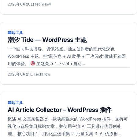
发
2026
作
2026年6月20日
TechFlow
布
年
者：
于
6
月
20
建站工具
日
潮汐 Tide — WordPress 主题
一个面向科技博客、资讯站点、独立创作者的现代化深色
WordPress 主题。把”刷信息 + AI 助手 + 干净阅读”做成开箱即
用的体验。
主题亮点 1. 7×24h 自动…
发
作
2026年6月21日
TechFlow
布
者：
于
建站工具
AI Article Collector – WordPress 插件
概述 AI 文章采集器是一款功能强大的 WordPress 插件，支持可
视化点选采集目标站文章，并使用主流 AI 工具进行伪原创处
理。 核心功能 1. 可视化点选采集 2. 批量采集 3. AI 伪原创…