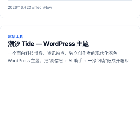
发
2026
作
2026年6月20日
TechFlow
布
年
者：
于
6
月
20
建站工具
日
潮汐 Tide — WordPress 主题
一个面向科技博客、资讯站点、独立创作者的现代化深色
WordPress 主题。把”刷信息 + AI 助手 + 干净阅读”做成开箱即
用的体验。
主题亮点 1. 7×24h 自动…
发
作
2026年6月21日
TechFlow
布
者：
于
建站工具
AI Article Collector – WordPress 插件
概述 AI 文章采集器是一款功能强大的 WordPress 插件，支持可
视化点选采集目标站文章，并使用主流 AI 工具进行伪原创处
理。 核心功能 1. 可视化点选采集 2. 批量采集 3. AI 伪原创…