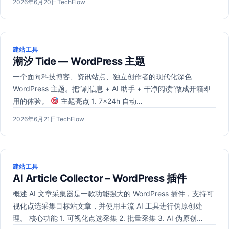
发
2026
作
2026年6月20日
TechFlow
布
年
者：
于
6
月
20
建站工具
日
潮汐 Tide — WordPress 主题
一个面向科技博客、资讯站点、独立创作者的现代化深色
WordPress 主题。把”刷信息 + AI 助手 + 干净阅读”做成开箱即
用的体验。
主题亮点 1. 7×24h 自动…
发
作
2026年6月21日
TechFlow
布
者：
于
建站工具
AI Article Collector – WordPress 插件
概述 AI 文章采集器是一款功能强大的 WordPress 插件，支持可
视化点选采集目标站文章，并使用主流 AI 工具进行伪原创处
理。 核心功能 1. 可视化点选采集 2. 批量采集 3. AI 伪原创…