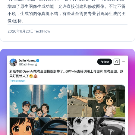
增加了原生图像生成功能，允许直接创建和修改图像。不过不得
不说，生成的图像真挺不错，有些甚至需要专业射鸡师生成的图
像/图标。
发
作
2026年6月20日
TechFlow
布
者：
于