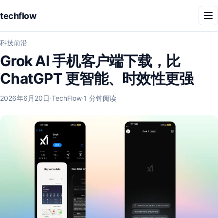
techflow
菜
单
科技前沿
Grok AI 手机客户端下载，比
ChatGPT 更智能、时效性更强
发
作
2026年6月20日
·
TechFlow
·
1 分钟阅读
布
者：
于