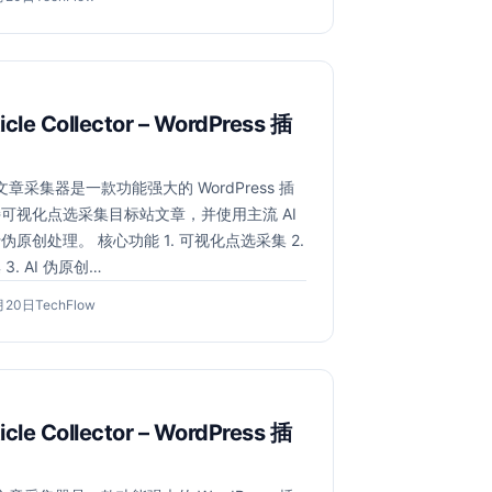
年
者：
6
月
20
日
ticle Collector – WordPress 插
 文章采集器是一款功能强大的 WordPress 插
可视化点选采集目标站文章，并使用主流 AI
伪原创处理。 核心功能 1. 可视化点选采集 2.
3. AI 伪原创…
2026
作
月20日
TechFlow
年
者：
6
月
20
日
ticle Collector – WordPress 插