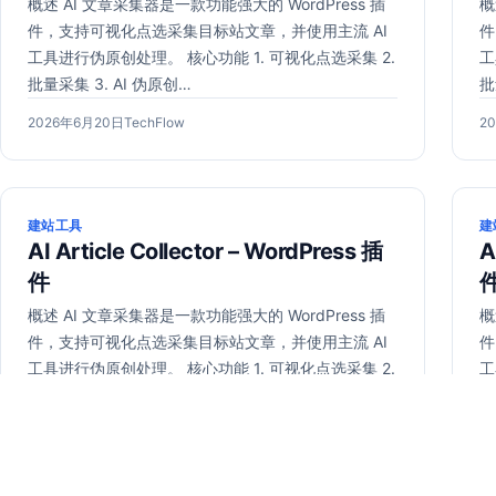
概述 AI 文章采集器是一款功能强大的 WordPress 插
概
件，支持可视化点选采集目标站文章，并使用主流 AI
件
工具进行伪原创处理。 核心功能 1. 可视化点选采集 2.
工
批量采集 3. AI 伪原创…
批
发
2026
作
发
2026年6月20日
TechFlow
2
布
年
者：
布
于
6
于
月
20
建站工具
建
日
AI Article Collector – WordPress 插
A
件
概述 AI 文章采集器是一款功能强大的 WordPress 插
概
件，支持可视化点选采集目标站文章，并使用主流 AI
件
工具进行伪原创处理。 核心功能 1. 可视化点选采集 2.
工
批量采集 3. AI 伪原创…
批
发
2026
作
发
2026年6月20日
TechFlow
2
布
年
者：
布
于
6
于
月