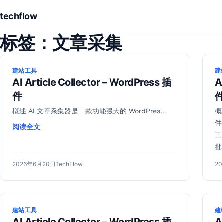
techflow
标签：
文章采集
建站工具
建
AI Article Collector – WordPress 插
A
件
概述 AI 文章采集器是一款功能强大的 WordPres…
概
件
阅读全文
工
批
发
2026
作
发
2026年6月20日
TechFlow
2
布
年
者：
布
于
6
于
月
20
建站工具
建
日
AI Article Collector – WordPress 插
A