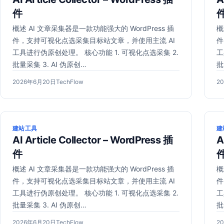
件
概述 AI 文章采集器是一款功能强大的 WordPress 插
概
件，支持可视化点选采集目标站文章，并使用主流 AI
件
工具进行伪原创处理。 核心功能 1. 可视化点选采集 2.
工
批量采集 3. AI 伪原创…
批
发
2026
作
发
2026年6月20日
TechFlow
2
布
年
者：
布
于
6
于
月
20
建站工具
建
日
AI Article Collector – WordPress 插
A
件
概述 AI 文章采集器是一款功能强大的 WordPress 插
概
件，支持可视化点选采集目标站文章，并使用主流 AI
件
工具进行伪原创处理。 核心功能 1. 可视化点选采集 2.
工
批量采集 3. AI 伪原创…
批
发
2026
作
发
2026年6月20日
TechFlow
2