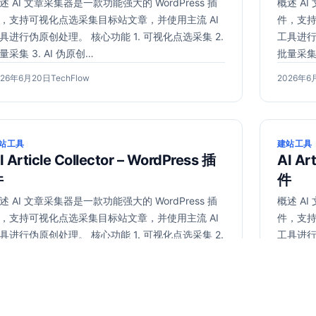
述 AI 文章采集器是一款功能强大的 WordPress 插
概述 AI
，支持可视化点选采集目标站文章，并使用主流 AI
件，支持
具进行伪原创处理。 核心功能 1. 可视化点选采集 2.
工具进行
量采集 3. AI 伪原创…
批量采集 
2026
作
发
026年6月20日
TechFlow
2026年6
年
者：
布
6
于
月
20
站工具
建站工具
日
I Article Collector – WordPress 插
AI Ar
件
件
述 AI 文章采集器是一款功能强大的 WordPress 插
概述 AI
，支持可视化点选采集目标站文章，并使用主流 AI
件，支持
具进行伪原创处理。 核心功能 1. 可视化点选采集 2.
工具进行
量采集 3. AI 伪原创…
批量采集 
2026
作
发
026年6月20日
TechFlow
2026年6
年
者：
布
6
于
月