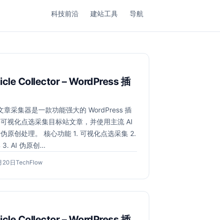
科技前沿
建站工具
导航
ticle Collector – WordPress 插
 文章采集器是一款功能强大的 WordPress 插
可视化点选采集目标站文章，并使用主流 AI
伪原创处理。 核心功能 1. 可视化点选采集 2.
3. AI 伪原创…
2026
作
月20日
TechFlow
年
者：
6
月
20
日
ticle Collector – WordPress 插