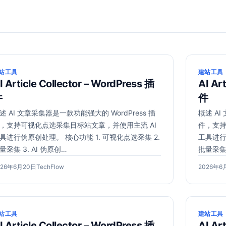
站工具
建站工具
I Article Collector – WordPress 插
AI Ar
件
件
述 AI 文章采集器是一款功能强大的 WordPress 插
概述 AI
，支持可视化点选采集目标站文章，并使用主流 AI
件，支持
具进行伪原创处理。 核心功能 1. 可视化点选采集 2.
工具进行
量采集 3. AI 伪原创…
批量采集 
2026
作
发
026年6月20日
TechFlow
2026年6
年
者：
布
6
于
月
20
站工具
建站工具
日
I Article Collector – WordPress 插
AI Ar