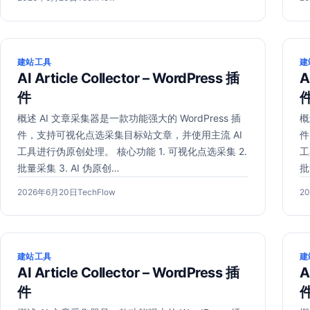
布
年
者：
布
于
6
于
月
20
建站工具
建
日
AI Article Collector – WordPress 插
A
件
概述 AI 文章采集器是一款功能强大的 WordPress 插
概
件，支持可视化点选采集目标站文章，并使用主流 AI
件
工具进行伪原创处理。 核心功能 1. 可视化点选采集 2.
工
批量采集 3. AI 伪原创…
批
发
2026
作
发
2026年6月20日
TechFlow
2
布
年
者：
布
于
6
于
月
20
建站工具
建
日
AI Article Collector – WordPress 插
A
件