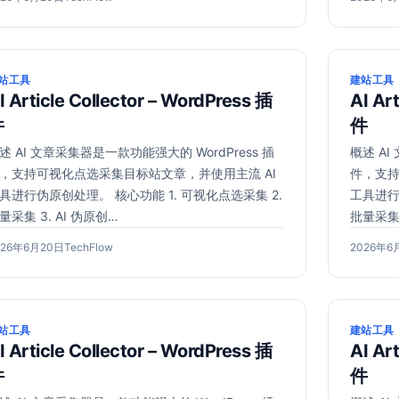
年
者：
布
6
于
月
20
站工具
建站工具
日
I Article Collector – WordPress 插
AI Ar
件
件
述 AI 文章采集器是一款功能强大的 WordPress 插
概述 AI
，支持可视化点选采集目标站文章，并使用主流 AI
件，支持
具进行伪原创处理。 核心功能 1. 可视化点选采集 2.
工具进行
量采集 3. AI 伪原创…
批量采集 
2026
作
发
026年6月20日
TechFlow
2026年6
年
者：
布
6
于
月
20
站工具
建站工具
日
I Article Collector – WordPress 插
AI Ar
件
件