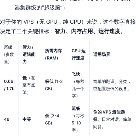
器集群级的“超级脑”）
对于你的 VPS（无 GPU，纯 CPU）来说，这个数字直接
决定了三个关键指标：
智力、内存占用、运行速度
。
尾缀
智力 /
所需内存
CPU 运
(参数
逻辑能
适用场景
(RAM)
行速度
量)
力
飞快
低
（甚
0.6b
极低
(1-2
（每秒
简单的翻译、分类，
至有点
/ 1.7b
GB)
几十个
或配置极低的设备。
笨）
字）
流畅
你的 VPS 最佳选
低
(3-4
（每秒
4b
中等
择
。日常对话、简单
GB)
5-10
问答。
字）