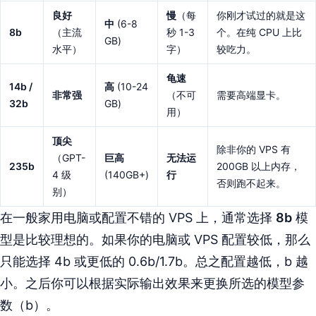
良好
慢
（每
你刚才试过的就是这
中
(6-8
8b
（主流
秒 1-3
个。在纯 CPU 上比
GB)
水平）
字）
较吃力。
龟速
14b /
高
(10-24
非常强
（不可
需要高端显卡。
32b
GB)
用）
顶尖
除非你的 VPS 有
（GPT-
巨高
无法运
235b
200GB 以上内存，
4 级
(140GB+)
行
否则跑不起来。
别）
在一般家用电脑或配置不错的 VPS 上，通常选择
8b
模
型是比较理想的。如果你的电脑或 VPS 配置较低，那么
只能选择 4b 或更低的 0.6b/1.7b。总之配置越低，b 越
小。之后你可以根据实际输出效果来更换所选的模型参
数（b）。