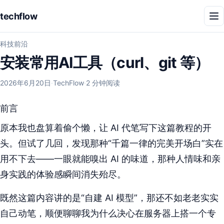
techflow
菜
单
科技前沿
安装常用AI工具（curl、git 等）
发
作
2026年6月20日
·
TechFlow
·
2 分钟阅读
布
者：
于
前言
原本我也盘算着偷个懒，让 AI 代笔写下这篇教程的开
头。但试了几回，发现那种“千篇一律的完美开场白”实在
用不下去——一眼就能嗅出 AI 的味道，那种人情味和亲
身实践的体验感瞬间消失殆尽。
既然这篇内容讲的是“自建 AI 模型”，那还不如老老实实
自己动笔，顺便聊聊我为什么决心在服务器上搭一个专